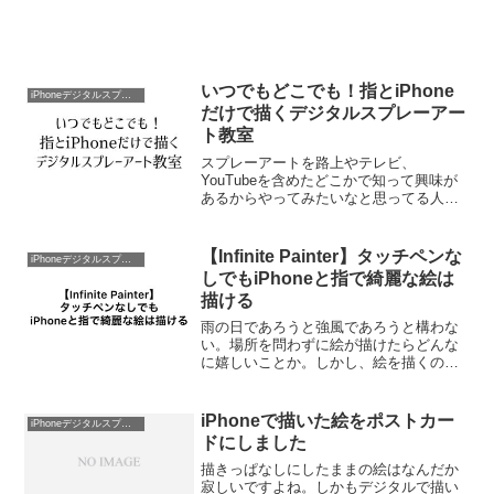
いつでもどこでも！指とiPhone
iPhoneデジタルスプレーアート
だけで描くデジタルスプレーアー
ト教室
スプレーアートを路上やテレビ、
YouTubeを含めたどこかで知って興味が
あるからやってみたいなと思ってる人が
潜在的にはまだまだ多くいるかと思いま
す。ここで初めてスプレーアートを知る
ことになった人も最後までお目を通して
【Infinite Painter】タッチペンな
iPhoneデジタルスプレーアート
いただけたら幸いです。絵...
しでもiPhoneと指で綺麗な絵は
描ける
雨の日であろうと強風であろうと構わな
い。場所を問わずに絵が描けたらどんな
に嬉しいことか。しかし、絵を描くのが
苦手だ。唯一スプレーアートならそんな
僕にでも描けたのは奇跡と言ったとこ
ろ。人生で初めて絵を描くことがどんな
iPhoneで描いた絵をポストカー
iPhoneデジタルスプレーアート
に楽しいことかと思うにまで...
ドにしました
描きっぱなしにしたままの絵はなんだか
寂しいですよね。しかもデジタルで描い