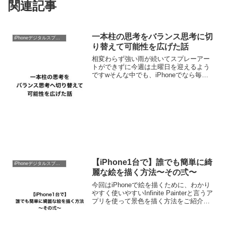
関連記事
一本柱の思考をバランス思考に切
iPhoneデジタルスプレーアート
り替えて可能性を広げた話
相変わらず強い雨が続いてスプレーアー
トができずに今週は土曜日を迎えるよう
ですwそんな中でも、iPhoneでなら毎日
絵は描けていてデジタルならではの豊富
な色の種類、イメージを形にする動線の
短さ、際限なく描けることで日々発見が
あり、楽しくやって...
【iPhone1台で】誰でも簡単に綺
iPhoneデジタルスプレーアート
麗な絵を描く方法〜その弍〜
今回はiPhoneで絵を描くために、わかり
やすく使いやすいInfinite Painterと言うア
プリを使って景色を描く方法をご紹介し
ていきます。前回書いた記事はコチラ
↓【iPhone1台で】誰でも簡単に綺麗な絵
を描く方法〜その壱〜描き方に...