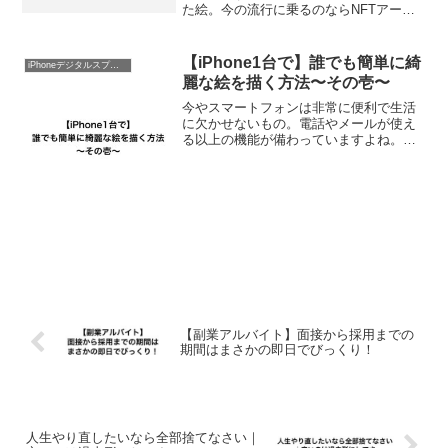
た絵。今の流行に乗るのならNFTアート
作品に化けさせるのがよいかと思います
があ、実は1点だけスプレーアート作品を
NFTアートとして作ってましたw↓これは
【iPhone1台で】誰でも簡単に綺
iPhoneデジタルスプレーアート
Raribleで...
麗な絵を描く方法〜その壱〜
今やスマートフォンは非常に便利で生活
に欠かせないもの。電話やメールが使え
る以上の機能が備わっていますよね。僕
の場合、雨の日だと大活躍しています！
笑 今回はiPhoneを使って誰でも簡単に
綺麗な絵を描く方法をご紹介します。必
要な物はiPhon...
【副業アルバイト】面接から採用までの
期間はまさかの即日でびっくり！
人生やり直したいなら全部捨てなさい｜