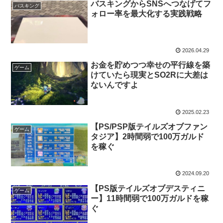
バスキングからSNSへつなげてフ
バスキング
ォロー率を最大化する実践戦略
2026.04.29
お金を貯めつつ幸せの平行線を築
ゲーム
けていたら現実とSO2Rに大差は
ないんですよ
2025.02.23
【PS/PSP版テイルズオブファン
ゲーム
タジア】2時間弱で100万ガルド
を稼ぐ
2024.09.20
【PS版テイルズオブデスティニ
ゲーム
ー】11時間弱で100万ガルドを稼
ぐ