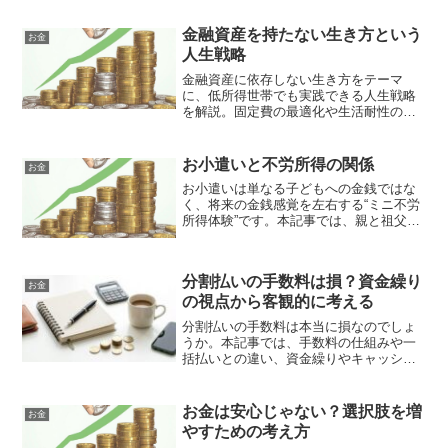
金融資産を持たない生き方という
お金
人生戦略
金融資産に依存しない生き方をテーマ
に、低所得世帯でも実践できる人生戦略
を解説。固定費の最適化や生活耐性の構
築など、貯金に頼らず安定した生活を築
くための考え方を紹介します。
お小遣いと不労所得の関係
お金
お小遣いは単なる子どもへの金銭ではな
く、将来の金銭感覚を左右する“ミニ不労
所得体験”です。本記事では、親と祖父母
のお小遣いの違いから、労働収入と不労
所得の構造、子どもの金融リテラシーへ
の影響、家庭での適切な設計方法までを
分割払いの手数料は損？資金繰り
わかりやすく解説します。
お金
の視点から客観的に考える
分割払いの手数料は本当に損なのでしょ
うか。本記事では、手数料の仕組みや一
括払いとの違い、資金繰りやキャッシュ
フローの観点から、分割払いを客観的に
判断する考え方を解説します。
お金は安心じゃない？選択肢を増
お金
やすための考え方