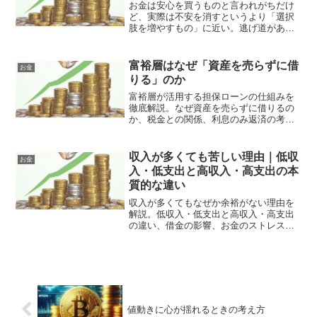
お金は安心を買うものと言われがちだけ
ど、実際は不安を消すというより「選択
肢を増やすもの」に近い。逃げ道がある
だけで人の考え方や余裕はどう変わるの
かを、少しラフに考えたエッセイ。
富裕層はなぜ「資産を売らずに借
お金
りる」のか
富裕層が活用する担保ローンの仕組みを
徹底解説。なぜ資産を売らずに借りるの
か、税金との関係、利息のみ返済の考え
方、借換え戦略、返済原資、リスクまで
をわかりやすく整理。オーナー経営者・
不動産投資家・超富裕層の資産運用とレ
収入が多くても苦しい理由｜低収
お金
バレッジ戦略を深く理解できる記事で
入・低支出と高収入・高支出の本
す。
質的な違い
収入が多くてもなぜか余裕がない理由を
解説。低収入・低支出と高収入・高支出
の違い、借金の影響、お金のストレスの
正体である「制御感」について心理的視
点から分かりやすく整理します。
値動きに心が揺れるときの考え方