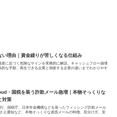
ない理由｜資金繰りが苦しくなる仕組み
破産に近づく危険なサインを実務的に解説。キャッシュフロー崩壊
体的な手順、再生できる企業と倒産する企業の違いまでわかりやす
Cloud・国税を装う詐欺メール急増｜本物そっくりな
と対策
井住友銀行、国税庁、日本年金機構などを装ったフィッシング詐欺メール
し押さえ通知など、本物そっくりな迷惑メールの特徴、見分け方、安