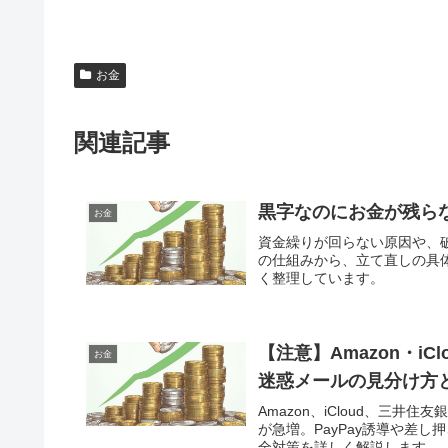
お金
関連記事
黒字なのにお金が残ら
お金
資金繰りが回らない原因や、
の仕組みから、立て直しの具
く整理しています。
【注意】Amazon・i
お金
迷惑メールの見分け方
Amazon、iCloud、三
が急増。PayPay誘導や差
全対策を詳しく解説します。