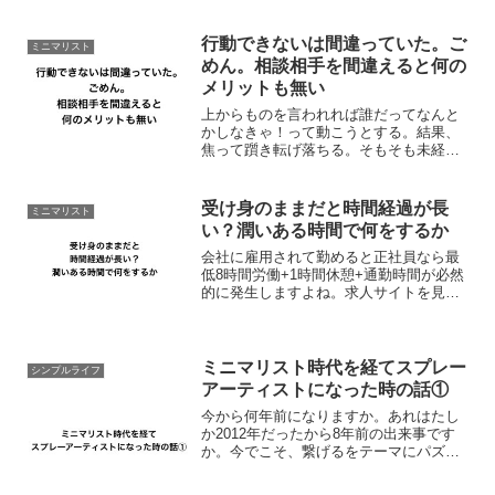
行動できないは間違っていた。ご
ミニマリスト
めん。相談相手を間違えると何の
メリットも無い
上からものを言われれば誰だってなんと
かしなきゃ！って動こうとする。結果、
焦って躓き転げ落ちる。そもそも未経験
な外野の意見は当事者に刺さらないんで
すよね。経験者に言われるならまだし
も......相談相手を間違えるとロクなこと
受け身のままだと時間経過が長
ミニマリスト
がないですよ。それ...
い？潤いある時間で何をするか
会社に雇用されて勤めると正社員なら最
低8時間労働+1時間休憩+通勤時間が必然
的に発生しますよね。求人サイトを見る
限りだと派遣社員も正社員と労働時間は
変わらないですが、実際のところどうな
んですかね。パート・アルバイトなら3-5
時間労働が一般的...
ミニマリスト時代を経てスプレー
シンプルライフ
アーティストになった時の話①
今から何年前になりますか。あれはたし
か2012年だったから8年前の出来事です
か。今でこそ、繋げるをテーマにパズル
スプレーアーティストnorimisoとして今
日に至るんですが、それより前の時のこ