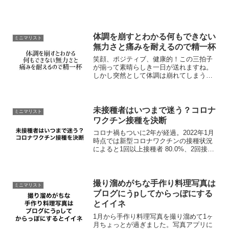
とをお話ししようかと思います。2012年
は汚部屋...
体調を崩すとわかる何もできない
ミニマリスト
無力さと痛みを耐えるので精一杯
笑顔、ポジティブ、健康的！この三拍子
が揃って素晴らしき一日が送れますね。
しかし突然として体調は崩れてしまうも
のなのですw滅多に起こらないタイプの頭
痛といいますか、昔長髪だった頃に結ん
だ髪。あのキツく結んでしまった時の引
っ張られ感にも似た頭痛...
未接種者はいつまで迷う？コロナ
ミニマリスト
ワクチン接種を決断
コロナ禍もついに2年が経過。2022年1月
時点では新型コロナワクチンの接種状況
によると1回以上接種者 80.0%、2回接種
完了者 78.7%と、多くの人が接種してい
る状況。しかしながら、3回接種完了者は
1.5%と低く、これを見て気になった...
撮り溜めがちな手作り料理写真は
ミニマリスト
ブログにうpしてからっぽにする
とイイネ
1月から手作り料理写真を撮り溜めて1ヶ
月ちょっとが過ぎました。写真アプリに