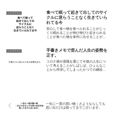
ですか？学費が払えない借金返済分がな
い理由はいくらでも挙げられそうですが
果たして必要なのは本当...
食べて眠って起きて出してのサイ
ミニマリスト
クルに逆らうことなく生きていら
れてる今
安心して食べ物を食べられることがじっ
くり眠れることが伸び伸びと起きられる
ことが食べた物を体外に出せることがで
きる環境。これを幸せと言わずになんと
言おうものかしかし、これは幸せと捉え
られる１つの形でしかなくてとは逆に環
手書きメモで歪んだ人生の姿勢を
ミニマリスト
境さえ違えば天と地の差が...
正す。
コロナ禍や退職を通じて今後の人生につ
いて考えることがしばしば。ひょんなこ
とから停滞してしまったかつての継続行
動をしていた意味はどこへ？やらなくな
ってからある意味、結果が見えるように
なるとまた再開しなくてはと焦り立て
る。具体的には健康体質を心...
一生に一度の買い物｜さようならしても
思い出だけは残ってるでございます。