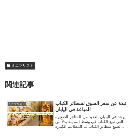
ミニマリスト
関連記事
نبذة عن سعر السوق لشطائر الكباب
ミニマリスト
المباعة في اليابان
يوجد في اليابان العديد من المتاجر الصغيرة
التي تبيع الكباب في وسط المدينة بدلاً من
المطاعم الكبيرة.‎تُصنع شطائر الكباب ب...