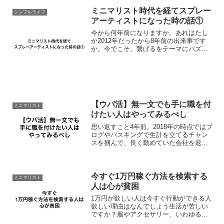
ミニマリスト時代を経てスプレー
シンプルライフ
アーティストになった時の話①
今から何年前になりますか。あれはたし
か2012年だったから8年前の出来事です
か。今でこそ、繋げるをテーマにパズル
スプレーアーティストnorimisoとして今
日に至るんですが、それより前の時のこ
とをお話ししようかと思います。2012年
は汚部屋...
【ウバ活】無一文でも手に職を付
ミニマリスト
けたい人はやってみるべし
思い返すこと4年前。2018年の時点ではブ
ログやバスキングで生計を立てるチャン
スを掴んで、長く勤めていた会社を退職
し晴れて自由の身を得た年でした。朝早
くからイヤでも体を起こさなくてはなら
なかったり、上から指示されるような人
間関係もなくなり、...
今すぐ1万円稼ぐ方法を検索する
ミニマリスト
人は心が貧困
1万円が欲しい人は今すぐ行動ができる人
欲しい理由はなんでしょう生活が苦しい
ですか？服やアクセサリー、いわゆる生
命活動に必要のないものに使いたいから