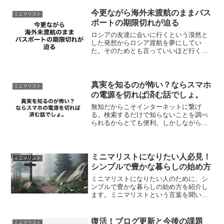
更新できたところで審査に臨むと、晴れ
て審査通過となりまし...
今更ながら海外未渡航のままパス
ミニマリスト
ポートの期限切れが迫る
ロシアの友達に会いに行くという漠然と
した発想からロシア渡航を夢にしてい
た。そのためとも言っていいほど行く宛
を持ちパスポートを取得したものの、コ
ロナ騒動からの昨今の情勢により渡航を
断念。大丈夫、問題ない。とはいえ2024
年の11月末で完全に海...
真実を知るのが怖い？ならスマホ
ミニマリスト
の電源を切れば済む話でしょ。
無知だからこそインターネットに繋げ
る。検索するだけで知らないことを調べ
られるからとても便利。しかしながら、
情報にはあることないことが沢山存在し
ている。それって本当なの？真実なの？
この記事を残した責任者は誰？ここまで
追求しても匿名性が強いって...
ミニマリストになりたい人必見！
ミニマリスト
シンプルで豊かな暮らしの始め方
ミニマリストになりたい人のために、シ
ンプルで豊かな暮らしの始め方を紹介し
ます。ミニマリストという言葉を聞いた
ことはありませんか？ミニマリストと
は、必要最低限の物だけで暮らす人のこ
とです。ミニマリストになると、お金や
復活！ブログ更新と今後の課題
ミニマリスト