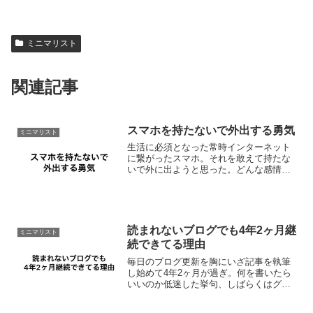
ミニマリスト
関連記事
スマホを持たないで外出する勇気
ミニマリスト
生活に必須となった常時インターネット
に繋がったスマホ。それを敢えて持たな
いで外に出ようと思った。どんな感情を
抱くかその変化を体感してみたかった。
あって当たり前だった状態から自分を切
り離す。時間の確認はTANITAのバイブレ
ーションタイマーで...
読まれないブログでも4年2ヶ月継
ミニマリスト
続できてる理由
毎日のブログ更新を胸にいざ記事を執筆
し始めて4年2ヶ月が過ぎ。何を書いたら
いいのか低迷した挙句、しばらくはグー
グルアドセンスに受かることを目標に取
り組むことにしました。15記事くらい？