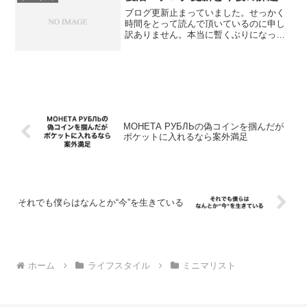
時間を節約できたり、心や部...
ブログ更新止まっていました。せっかく
時間をとって読んで頂いているのに申し
訳ありません。本当に暫くぶりになって
しまいましたね。7月7日にこのブログを
スタートしてもう3ヶ月を過ぎたんです
ね。ただいま正座をして画面の前にいま
す。反省の気持ちを噛み...
МОНЕТА РУБЛЬの偽コインを掴んだが
ポケットに入れるなら案外満足
それでも僕らはなんとか“今”を生きている
ホーム
ライフスタイル
ミニマリスト