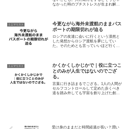
なかった時のプチストレスが生まれ解消
するのに一苦労。プライベートでもビジ
ネスにおいても相手との約束一つが守ら
れていないとわかると急に心の平穏が乱
れる。度合いによってはそ...
今更ながら海外未渡航のままパス
ミニマリスト
ポートの期限切れが迫る
ロシアの友達に会いに行くという漠然と
した発想からロシア渡航を夢にしてい
た。そのためとも言っていいほど行く宛
を持ちパスポートを取得したものの、コ
ロナ騒動からの昨今の情勢により渡航を
断念。大丈夫、問題ない。とはいえ2024
年の11月末で完全に海...
かくかくしかじかで｜役に立つこ
ミニマリスト
とのみが人生ではないのでござ
る。
言葉に行き詰まるでござる。1人の人間が
セルフコントロールして定めた歩くべき
道を踏み外しても宇宙を創り上げた創造
主からすれば大してリスクにはならない
でござる。愛する我が子が自分で食べた
食器を洗わないからと言っていちいち気
にすることはないでござ...
受け身のままだと時間経過が長い？潤い