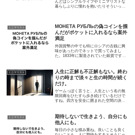
んどはシンプルライフやミニマリストな
暮らしぶりに憧れを抱いたりそういった
ブログを覗くかと思います。好きは好き
を呼ぶということで僕自身も楽しく読ま
せてもらっています。ぶっちゃけた話、
何もない部屋って言葉に惹...
МОНЕТА РУБЛЬの偽コインを掴
ミニマリスト
んだがポケットに入れるなら案外
満足
外国貨幣の中でも特にロシアの古銭に興
味があったのでネットで買ってみまし
た。1833年に製造されていた銀貨です
ね。こちらです。でも実はこれ、偽コイ
ンなんですよ。。重さや寸法も限りなく
本物同然なんですが一目瞭然だったんで
人生に正解も不正解もない。終わ
ミニマリスト
すよ。それはなぜかと言う...
りの時まで淡々と生の時間が続く
だけ。
ゲームっぽく言うと、人生という名の無
限回廊をひたすら歩き続けているだけで
すね。四方を安全に囲まれた空間の決ま
ったスペースを前後左右に行ったり来た
りです。疲れたら休憩していいんです。
美味しいご飯を食べたり、家族や友人と
期待しないで生きよう、自分にも
ミニマリスト
貴重な一時を過ごすのもい...
他人にも。
毎日の小さな積み重ね。良いことも良く
ないことも。人に期待をするとそうじゃ