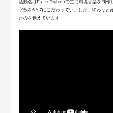
活動名はFraile Diphathで主に環境音
字数を6と7にこだわっていました。終わりと
たのを覚えています。