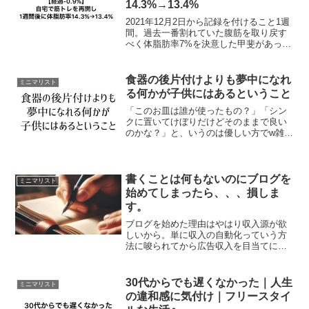
14.3%→13.4%
2021年12月2日から記録を付けること1週
間。過去一番割れていた腹筋を取り戻す
べく体脂肪率7%を決意した甲斐があっ
た。自宅、というより場所を問わずにど
こでもできることを只々習慣付けること
と揺るぎないやる気があれば叶えられ
食器の後片付けよりも夢中になれ
ミニマリスト
る。 人にどう見ら...
る何かが子供にはあるということ
「このお皿は誰が使ったもの？」「シン
クに置いてけぼりだけどそのままで良い
のかな？」と、いうのは優しい方でw雑に
いえばご飯を食べ終えた食器はそれを食
べた人が洗うんですよ、と我が家のルー
ルがあります。幼いうちから自分のこと
は自分でできるようにす...
書くことは何もないのにブログを
ミニマリスト
始めてしまったら、、、損しま
す。
ブログを始めた理由はやはり収入源が欲
しいから。単に収入の自動化っていう方
法に唆られてから広告収入を目当てに
「とりあえずブログやってみるか！」と
いう人もいれば、日常生活や興味あるト
ピックをまとめてそれぞれ書き溜めてお
30代からでも遅くなかった｜人生
ミニマリスト
きたいって人もいますよね。...
の違和感に気付け｜フリースタイ