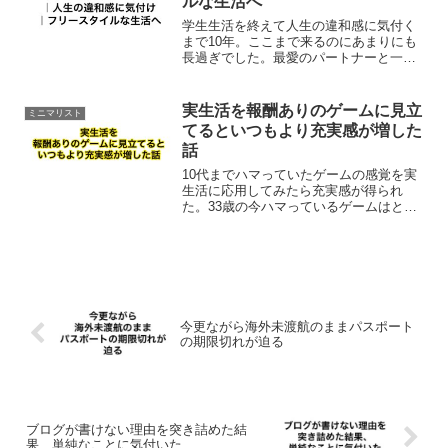
ルな生活へ
学生生活を終えて人生の違和感に気付く
まで10年。ここまで来るのにあまりにも
長過ぎでした。最愛のパートナーと一緒
に居られてかけがえのない家庭を築くに
至った。幸せの一つのカタチ。正直、自
分にとって25か28歳が人生のラストシー
実生活を報酬ありのゲームに見立
ミニマリスト
ンかと思いつつも気...
てるといつもより充実感が増した
話
10代までハマっていたゲームの感覚を実
生活に応用してみたら充実感が得られ
た。33歳の今ハマっているゲームはと言
うと自己育成ゲーム栽培ゲーム物売りゲ
ーム今後追加できるようになるゲームも
あるかもしれません。そう思うとなんだ
か人生ってワクワクしま...
今更ながら海外未渡航のままパスポート
の期限切れが迫る
ブログが書けない理由を突き詰めた結
果、単純なことに気付いた