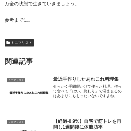
万全の状態で生きていきましょう。
参考までに。
ミニマリスト
関連記事
最近手作りしたあれこれ料理集
ミニマリスト
せっかく手間暇かけて作った料理。作っ
て食べて「はい、終わり」で済ませるの
はあまりにももったいないですよね。 絵
を描いて完成したら飾らずにしまってし
まうのと同じくらいもったいないです。
食べものログってことでここに残してお
きますね。あ、腐らな...
【経過-0.9%】自宅で筋トレを再
ミニマリスト
開し1週間後に体脂肪率