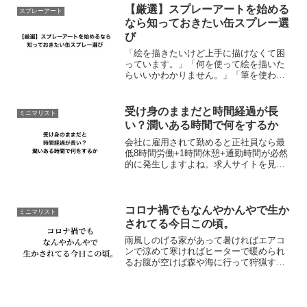
【厳選】スプレーアートを始める
スプレーアート
なら知っておきたい缶スプレー選
び
「絵を描きたいけど上手に描けなくて困
っています。」「何を使って絵を描いた
らいいかわかりません。」「筆を使わな
くても絵が描けたらいいのになぁ。」な
んて思っていませんか？その気持ち、も
の凄くわかります。僕も絵を描くのは苦
受け身のままだと時間経過が長
ミニマリスト
手です。言ってしまうと子...
い？潤いある時間で何をするか
会社に雇用されて勤めると正社員なら最
低8時間労働+1時間休憩+通勤時間が必然
的に発生しますよね。求人サイトを見る
限りだと派遣社員も正社員と労働時間は
変わらないですが、実際のところどうな
んですかね。パート・アルバイトなら3-5
時間労働が一般的...
コロナ禍でもなんやかんやで生か
ミニマリスト
されてる今日この頃。
雨風しのげる家があって暑ければエアコ
ンで涼めて寒ければヒーターで暖められ
るお腹が空けば森や海に行って狩猟する
必要もなくスーパーへ食材の買い出しに
行くそうすれば事は足りるなんなら料理
しなくてもお弁当を買えばその場限りの
一食は満たせられる便利な...