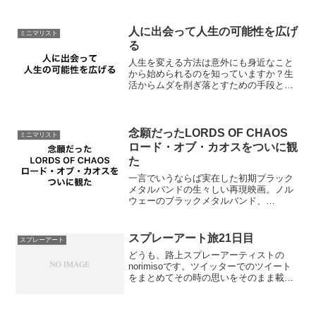
人に出会って人生の可能性を広げ
ミニマリスト
る
人生を変える方法は意外にも身近なこと
から始められるのを知っていますか？生
活からムダを削ぎ落とすための手段とし
てあるのがミニマリズム。 その目的は心
と時間にゆとりを持ちストレスフリーな
人生を送るため。 手をつけていなかった
物の断捨離を始めとし...
念願だったLORDS OF CHAOS
ミニマリスト
ロード・オブ・カオスをついに観
た
一言でいうならば実在した初期ブラック
メタルバンドの生々しい再現映画。ノル
ウェーのブラックメタルバンド、
Mayhem（メイヘム）。内容に触れるの
は実際に自分の目で観てもらいたいので
ほどほどに。ユーロニモスとヴァルグの
スプレーアート旅21日目
スプレーアート
とある出来事が起きた199...
どうも、路上スプレーアーティストの
norimisoです。ツイッターでのツイート
をまとめてその時の思いをそのまま載せ
ていきます。SNSや旅先でnorimisoを見
掛けたら応援して頂けると嬉しいです！