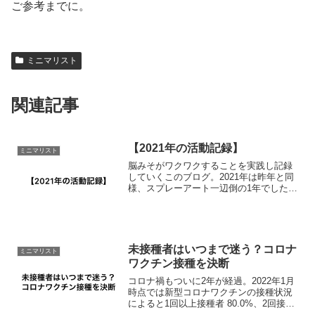
ご参考までに。
ミニマリスト
関連記事
【2021年の活動記録】
ミニマリスト
脳みそがワクワクすることを実践し記録
していくこのブログ。2021年は昨年と同
様、スプレーアート一辺倒の1年でした。
コロナ禍で正社員を自主退職し、それに
並び路上パフォーマンス活動が一時停止
に入らざるを得なくなった。活動方針を
改めた結果、オンラ...
未接種者はいつまで迷う？コロナ
ミニマリスト
ワクチン接種を決断
コロナ禍もついに2年が経過。2022年1月
時点では新型コロナワクチンの接種状況
によると1回以上接種者 80.0%、2回接種
完了者 78.7%と、多くの人が接種してい