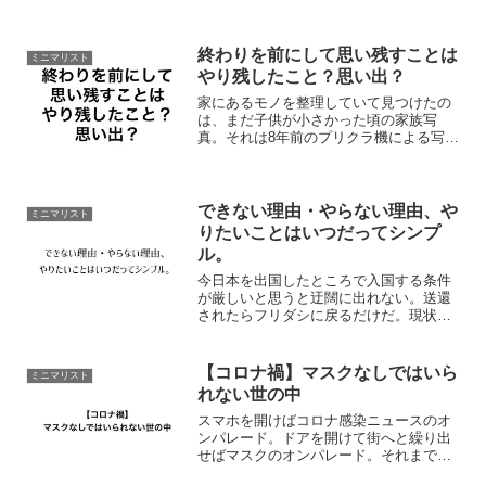
る状況。しかしながら、3回接種完了者は
1.5%と低く、これを見て気になった...
終わりを前にして思い残すことは
ミニマリスト
やり残したこと？思い出？
家にあるモノを整理していて見つけたの
は、まだ子供が小さかった頃の家族写
真。それは8年前のプリクラ機による写真
で、最初で最後とも言えるべきプリクラ
の家族写真。若き20代半ばでありながら
長髪に髭を蓄えていた自分の姿を見る
に、何もない部屋やモノを...
できない理由・やらない理由、や
ミニマリスト
りたいことはいつだってシンプ
ル。
今日本を出国したところで入国する条件
が厳しいと思うと迂闊に出れない。送還
されたらフリダシに戻るだけだ。現状、
自宅という一箇所に留まって生活してい
る状態だからか、海外情報サーチをする
とものすごく心がうずうずしてくるのは
【コロナ禍】マスクなしではいら
ミニマリスト
間違いないが。家を出て外...
れない世の中
スマホを開けばコロナ感染ニュースのオ
ンパレード。ドアを開けて街へと繰り出
せばマスクのオンパレード。それまでは
非日常だった光景があちらこちらで日常