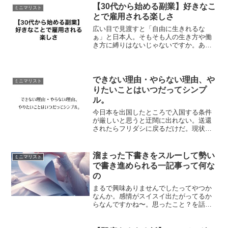
くなり調べてみると、古代オリエント、
【30代から始める副業】好きなこ
ミニマリスト
アラブに広がるナツメヤシ...
とで雇用される楽しさ
広い目で見渡すと「自由に生きれるな
ぁ」と日本人。そもそも人の生き方や働
き方に縛りはないじゃないですか。ある
としたら自分自身でがんじがらめに縛っ
てるか他人から逃げられないほどに強要
されてるかのどちらか。大多数は前者が
多いかと思います。どんな状...
できない理由・やらない理由、や
ミニマリスト
りたいことはいつだってシンプ
ル。
今日本を出国したところで入国する条件
が厳しいと思うと迂闊に出れない。送還
されたらフリダシに戻るだけだ。現状、
自宅という一箇所に留まって生活してい
る状態だからか、海外情報サーチをする
とものすごく心がうずうずしてくるのは
溜まった下書きをスルーして勢い
ミニマリスト
間違いないが。家を出て外...
で書き進められる一記事って何な
の
まるで興味ありませんでしたってやつか
なんか。感情がスイスイ出たがってるか
らなんですかね〜。思ったこと？を話す
感じで、誰かに何か話したいーって。で
もそれだけだと伝えるのに不十分だから