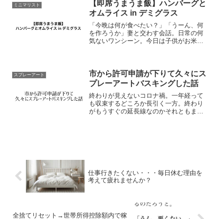
文章に補正を入れるんですよ。この記事
【即席うまうま飯】ハンバーグと
ミニマリスト
を読むであろうターゲット...
オムライス in デミグラス
「今晩は何が食べたい？」「うーん、何
を作ろうか」妻と交わす会話。日常の何
気ないワンシーン。今日は子供がお米を
炊いてくれたから、助けられた。と、な
れば考えるのはおかずのみ。おかずはど
うしようかな〜。いつものスーパーに立
ち寄って手にしたのはこち...
市から許可申請が下りて久々にス
スプレーアート
プレーアートバスキングした話
終わりが見えないコロナ禍。一年経って
も収束するどころか長引く一方。終わり
がもうすぐの延長線なのかそれともまだ
まだ先なのか。いずれにしても世間がコ
ロナ以前の生活に戻れることはほぼなさ
そう。とはいえ、ずっと受け身な状態で
生きるのは素直な自分らし...
仕事行きたくない・・・毎日休む理由を
考えて疲れませんか？
全捨てリセット→世帯所得控除額内で稼