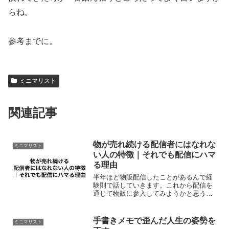
らね。
参考までに。
ミニマリスト
関連記事
物が売れ続ける配信者にはなれな
ミニマリスト
い人の特徴｜それでも配信にハマ
る理由
半年ほど物販配信したことがあるんで経
験則で話していきます。これから配信を
通じて物販に参入してみようかと思う人
の参考になればと思います。人には向き
不向きがあるんで、どちらかというとそ
の不向き側の視点になりますねw結論:義
手書きメモで歪んだ人生の姿勢を
ミニマリスト
務感に負けましたはい。...