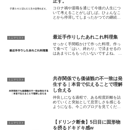
正す。
コロナ禍や退職を通じて今後の人生につ
いて考えることがしばしば。ひょんなこ
とから停滞してしまったかつての継続行
動をしていた意味はどこへ？やらなくな
ってからある意味、結果が見えるように
なるとまた再開しなくてはと焦り立て
る。具体的には健康体質を心...
最近手作りしたあれこれ料理集
ミニマリスト
せっかく手間暇かけて作った料理。作っ
て食べて「はい、終わり」で済ませるの
はあまりにももったいないですよね。 絵
を描いて完成したら飾らずにしまってし
まうのと同じくらいもったいないです。
食べものログってことでここに残してお
きますね。あ、腐らな...
共存関係でも価値観の不一致は発
ミニマリスト
生する｜本音で伝えることで理解
し合える
仲良しになる過程で、ある程度距離を詰
めていくと突如として息苦しさを感じる
ようになる。今このブログを見てくださ
ってるあなたにも決してスルーすること
のできないテーマです。これは別に珍し
い話ではありません。家庭、学校、仕事
【ドリンク断食】5日目に固形物
ミニマリスト
の人間関係にはよくあるこ...
を摂るドキドキ感w