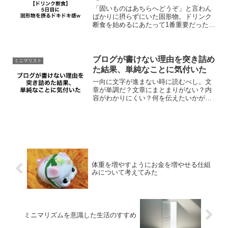
「固いものはあちらへどうぞ」と言わん
ばかりに摂らずにいた固形物。ドリンク
断食を始めるにあたって1番重要だったこ
とは食のありがたみを実感し直すこと。
日々摂取するものの大体が固形物ででき
ている。それはつまり飲むことよりも食
べることの方が多い生活...
ブログが書けない理由を突き詰め
ミニマリスト
た結果、単純なことに気付いた
一向に文字が進まない時に読むべし。文
章が単調だ？文章にまとまりがない？内
容がわかりにくい？何を伝えたいかが伝
わらない？いやいや待て待て。それ以前
に書くことを忘れてはいないか？そんな
時にこそあえてブログをメモ帳代わりに
し、断片的情報を淡々と残...
体重を増やすようにお金を増やせる仕組
みについて考えてみた
ミニマリズムを意識した生活のすすめ