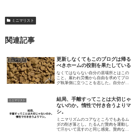
ミニマリスト
関連記事
更新しなくてもこのブログは帰る
ミニマリスト
べきホームの役割を果たしている
なくてはならない自分の居場所とはこの
こと。雇われ労働から自由を求めてブロ
グ執筆側に立つことを志した。自分が書
いた文章を誰かに読まれてそれがどこか
で役に立てたらハッピーラッキーなブロ
グ。まずは収益化をゴールに始めたはず
結局、手離すってことは大切じゃ
ミニマリスト
なのにルート変更しまくり...
ないのか。惰性で付き合うよりマ
シ。
ミニマリズムのコアなところでもあるム
ダの削ぎ落とし。たるんだ贅肉を運動し
て汗かいて流すのと同じ感覚。贅肉なん
てクソくらえ！いらんわ、そんなもん。