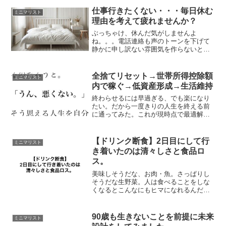
あのまま行けばお腹ぽっこりデブまっし
ぐらだったロン毛の20歳の自分。身体の
仕事行きたくない・・・毎日休む
ミニマリスト
異変に気付いて良かった...
理由を考えて疲れませんか？
ぶっちゃけ、休んだ気がしませんよ
ね。。。電話連絡も声のトーンを下げて
静かに申し訳ない雰囲気を作らないとい
けないし、そもそもこの時点で働く人間
としては終わってますけど、ね。それで
も形だけでも体調不良を伝えればその場
全捨てリセット→世帯所得控除額
ミニマリスト
しのぎでは使いやすいかもです...
内で稼ぐ→低資産形成→生活維持
終わらせるには早過ぎる、でも楽になり
たい。だから一度きりの人生を終える前
に通ってみた。これが現時点で最適解と
判断した自分にできる最後のシナリオ。
「うん、悪くない。」全捨てよ、リセッ
ト。自分の本音と向き合わずに始めたよ
【ドリンク断食】2日目にして行
ミニマリスト
うな動機からの行動やお金...
き着いたのは清々しさと食品ロ
ス。
美味しそうだな、お肉・魚。さっぱりし
そうだな生野菜。人は食べることをしな
くなるとこんなにもヒマになれるんだな
と久々に実感。今の心境からすると食品
の食べ残しや、まだ食べられるのに賞味
期限切れや規格外という理由で食品が廃
90歳も生きないことを前提に未来
ミニマリスト
棄されてしまうことが本当...