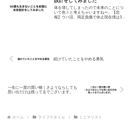
設計をしてみました
体を壊してしまったので未来のことにつ
いて色々と考えちゃいますねー。【悲
報】ウバ活、両足負傷で休止現在僕は32
歳ですが、先日身近な人の死をこの目で
見てつくづく感じました。「俺は90歳も
生きないだろうな」こればっかりは生き
続けてみないとなんとも...
続けていたことをやめる勇気
一生に一度の買い物｜さようならしても
思い出だけは残ってるでございます。
ホーム
ライフスタイル
ミニマリスト