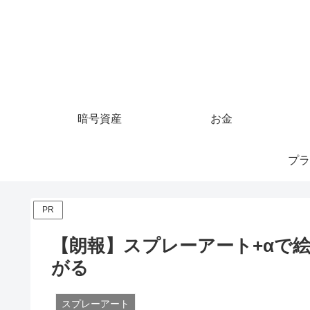
暗号資産
お金
プラ
PR
【朗報】スプレーアート+αで
がる
スプレーアート