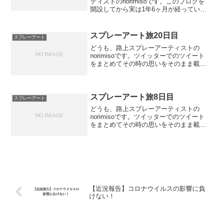
ティストのnorimisoです。このブログを
開設してから実は1年6ヶ月が経っていま
したw読んで頂いている方には更新できず
に申し訳なく、しかし、サーバー代はし
っかりとお支払いしておりましたw2018
スプレーアート旅20日目
スプレーアート
年の7月...
どうも、路上スプレーアーティストの
norimisoです。ツイッターでのツイート
をまとめてその時の思いをそのまま載せ
ていきます。SNSや旅先でnorimisoを見
掛けたら応援して頂けると嬉しいです！
スプレーアート旅8日目
スプレーアート
どうも、路上スプレーアーティストの
norimisoです。ツイッターでのツイート
をまとめてその時の思いをそのまま載せ
ていきます。SNSや旅先でnorimisoを見
掛けたら応援して頂けると嬉しいです！
【近況報告】コロナウイルスの影響に負
けない！