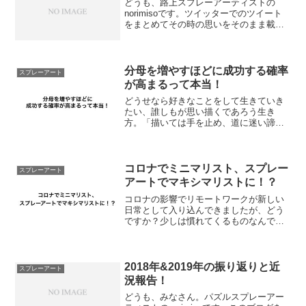
どうも、路上スプレーアーティストの
norimisoです。ツイッターでのツイート
をまとめてその時の思いをそのまま載せ
ていきます。SNSや旅先でnorimisoを見
掛けたら応援して頂けると嬉しいです！
分母を増やすほどに成功する確率
スプレーアート
が高まるって本当！
どうせなら好きなことをして生きていき
たい、誰しもが思い描くであろう生き
方。「描いては手を止め、道に迷い諦め
る。」「自分はできないんだ」と思い込
んでいませんか？せっかく積み重ねてき
た努力をこんなところでムダにしてはい
けませんよ。まだ始めたばか...
コロナでミニマリスト、スプレー
スプレーアート
アートでマキシマリストに！？
コロナの影響でリモートワークが新しい
日常として入り込んできましたが、どう
ですか？少しは慣れてくるものなんです
かね。僕はリモートやる人材ではないの
で慣れるも何もないですw平日は工場でサ
ラリーマン、土日祝日はスプレーアート
活動って使い分ける必要...
2018年&2019年の振り返りと近
スプレーアート
況報告！
どうも、みなさん。パズルスプレーアー